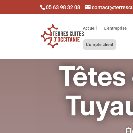
05 63 98 32 08
contact@terresc
Accueil
L’entreprise
Compte client
Têtes
Tuyau
Él