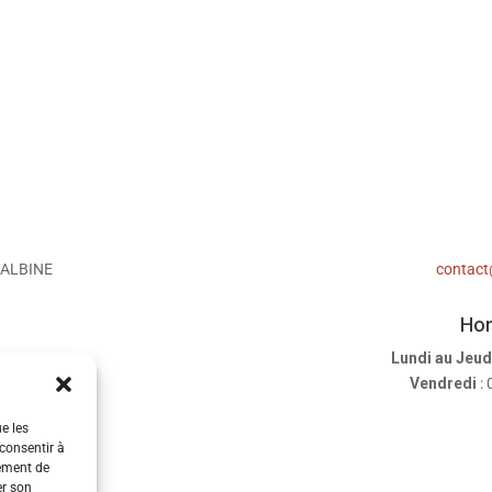
 ALBINE
contact
Hor
Lundi au Jeud
8
Vendredi
: 
ue les
 consentir à
tement de
er son