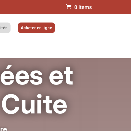
0 Items
ités
Acheter en ligne
ées et
 Cuite
ure