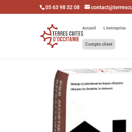
05 63 98 32 08
contact@terresc
Accueil
L’entreprise
Compte client
Accueil
/
Boutique
/
Accessoires
/
Mortier
/ Sac de 