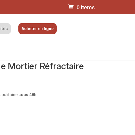
0 Items
ités
Acheter en ligne
e Mortier Réfractaire
opolitaine
sous 48h
)