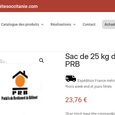
uitesoccitanie.com
Catalogue des produits
Réalisations
Contact
Actual
25 kg de Mortier Réfractaire PRB
Sac de 25 kg d
PRB
Expédition France métr
*hors week end et jours fériés
23,76
€
78 en stock (peut être commandé