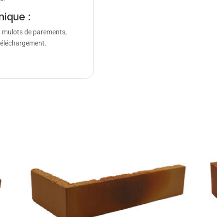
ique :
t mulots de parements,
 téléchargement.