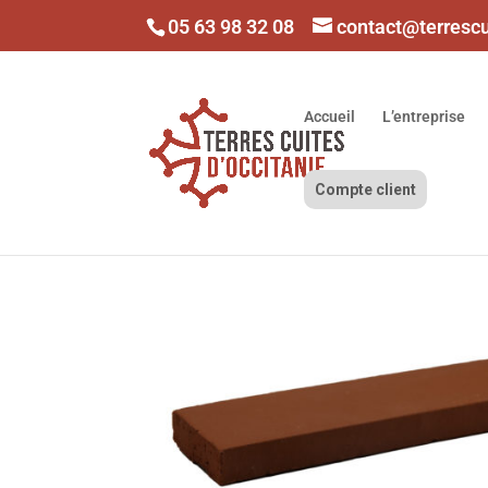
05 63 98 32 08
contact@terresc
Accueil
L’entreprise
Compte client
Accueil
/
Boutique
/
Rouge
/ PLAQUETTE DE PARE