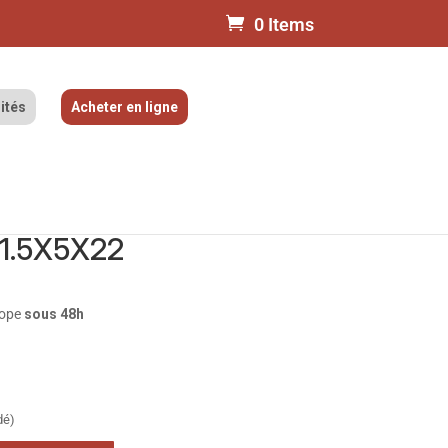
0 Items
ités
Acheter en ligne
DE PAREMENT ROUGE
1.5X5X22
rope
sous 48h
dé)